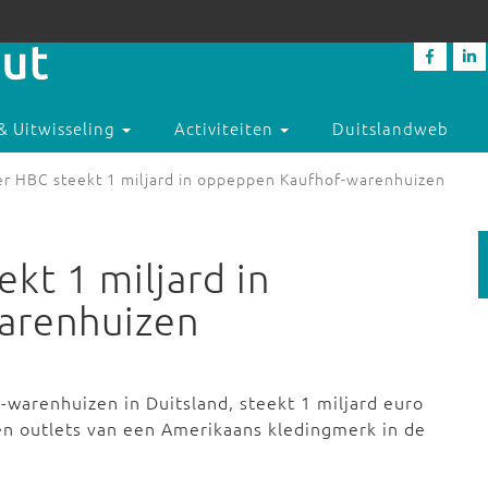
& Uitwisseling
Activiteiten
Duitslandweb
er HBC steekt 1 miljard in oppeppen Kaufhof-warenhuizen
kt 1 miljard in
arenhuizen
warenhuizen in Duitsland, steekt 1 miljard euro
en outlets van een Amerikaans kledingmerk in de