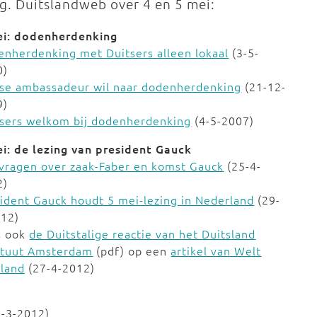
ig. Duitslandweb over 4 en 5 mei:
ei: dodenherdenking
nherdenking met Duitsers alleen lokaal
(3-5-
0)
tse ambassadeur wil naar dodenherdenking
(21-12-
9)
tsers welkom bij dodenherdenking
(4-5-2007)
i: de lezing van president Gauck
vragen over zaak-Faber en komst Gauck
(25-4-
2)
ident Gauck houdt 5 mei-lezing in Nederland
(29-
012)
s ook
de Duitstalige reactie van het Duitsland
tituut Amsterdam
(pdf) op een
artikel van Welt
rland
(27-4-2012)
-3-2012)