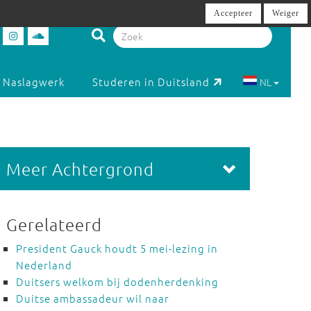
Accepteer
Weiger
Naslagwerk
Studeren in Duitsland
NL
Meer Achtergrond
Gerelateerd
President Gauck houdt 5 mei-lezing in
Nederland
Duitsers welkom bij dodenherdenking
Duitse ambassadeur wil naar