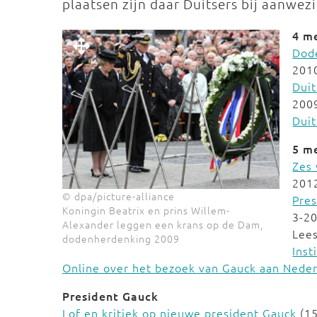
plaatsen zijn daar Duitsers bij aanwez
4 m
Dode
201
Dui
200
Dui
5 me
Zes 
201
© dpa/picture-alliance
Pres
Koningin Beatrix en prins Willem-
3-2
Alexander leggen een krans op de Dam,
Lee
dodenherdenking 2009
Ins
Online over het bezoek van Gauck aan Nede
President Gauck
Lof en kritiek op nieuwe president Gauck
(15