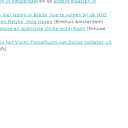
am in Amsterdam
en op
andere plaatsen in
 mei-lezing in Breda, live te volgen bij de NOS
ven Ratzke, Nina Hagen
(Bimhuis Amsterdam)
icologe en publiciste Ulrike Ackermann
(Nieuwe
n het Vizier. Fotoalbums van Duitse soldaten uit
ft)