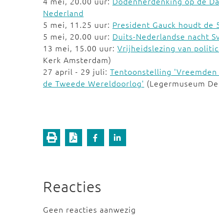
4 mei, 20.00 uur:
Dodenherdenking op de D
Nederland
5 mei, 11.25 uur:
President Gauck houdt de 5
5 mei, 20.00 uur:
Duits-Nederlandse nacht S
13 mei, 15.00 uur:
Vrijheidslezing van polit
Kerk Amsterdam)
27 april - 29 juli:
Tentoonstelling 'Vreemden i
de Tweede Wereldoorlog'
(Legermuseum Del
Reacties
Geen reacties aanwezig