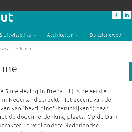
& Uitwisseling
Activiteiten
Duitslandweb
euws: 4 en 5 mei
5 mei
5 mei-lezing in Breda. Hij is de eerste
 in Nederland spreekt. Het accent van de
ven van 'bevrijding' (terugkijkend) naar
 vindt de dodenherdenking plaats. Op de Dam
karakter. In veel andere Nederlandse