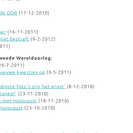
n de DDR
(17-12-2010)
ber
(16-11-2011)
iet bestraft
(9-2-2012)
011)
Tweede Wereldoorlog:
26-7-2011)
nieuwe kwesties op
(3-5-2011)
igste foto's zijn het ergst'
(8-12-2010)
ioneel’
(23-11-2010)
n met Holocaust
(18-11-2010)
Holocaust
(25-10-2010)