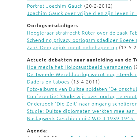
Portret Joachim Gauck
(20-2-2012)
Joachim Gauck over vrijheid en zijn leven i
Oorlogsmisdadigers
Hoogleraar strafrecht Rüter over de zaak-Fa
Schending privacy oorlogsmisdadiger Boere n
Zaak-Demjanjuk roept onbehagen op
(13-5-2
Actuele debatten naar aanleiding van de 
Hoe media het Holocaustbeeld veranderen
(
De Tweede Wereldoorlog werpt nog steeds 
Daders en taboes
(15-4-2011)
Foto-albums van Duitse soldaten:'De onschuld
Conferentie: 'Onderwijs over oorlog te emot
Onderzoek 'Die Zeit' naar omgang scholiere
Studie: Duitse diplomaten werkten mee aan 
Naslagwerk Geschiedenis: WO II 1939-1945
Agenda: