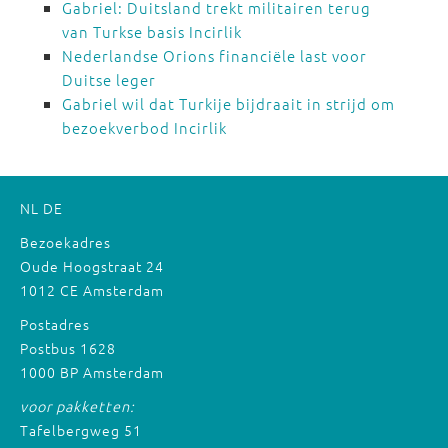
Gabriel: Duitsland trekt militairen terug
van Turkse basis Incirlik
Nederlandse Orions financiële last voor
Duitse leger
Gabriel wil dat Turkije bijdraait in strijd om
bezoekverbod Incirlik
NL
DE
Bezoekadres
Oude Hoogstraat 24
1012 CE Amsterdam
Postadres
Postbus 1628
1000 BP Amsterdam
voor pakketten:
Tafelbergweg 51