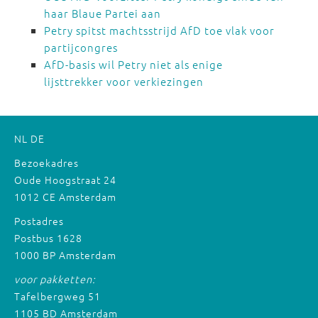
haar Blaue Partei aan
Petry spitst machtsstrijd AfD toe vlak voor
partijcongres
AfD-basis wil Petry niet als enige
lijsttrekker voor verkiezingen
NL
DE
Bezoekadres
Oude Hoogstraat 24
1012 CE Amsterdam
Postadres
Postbus 1628
1000 BP Amsterdam
voor pakketten:
Tafelbergweg 51
1105 BD Amsterdam