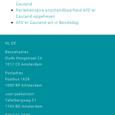
Gauland
Parlementaire onschendbaarheid AfD'er
Gauland opgeheven
AfD'er Gauland wil in Bondsdag
NL
DE
Bezoekadres
Oude Hoogstraat 24
1012 CE Amsterdam
Postadres
Postbus 1628
1000 BP Amsterdam
voor pakketten:
Tafelbergweg 51
1105 BD Amsterdam
020 525 3690