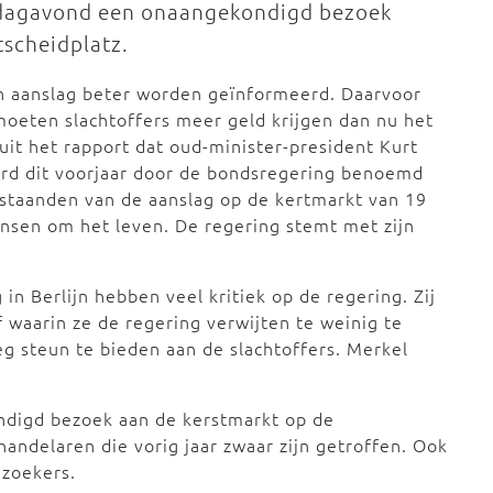
insdagavond een onaangekondigd bezoek
tscheidplatz.
n aanslag beter worden geïnformeerd. Daarvoor
eten slachtoffers meer geld krijgen dan nu het
 uit het rapp
ort dat
oud-minister-president
Kurt
erd dit voorjaar door de bondsregering benoemd
estaanden van de aanslag op de kertmarkt van 19
nsen om het leven.
De regering stemt met zijn
in Berlijn hebben veel kritiek op de regering. Zij
waarin ze de regering verwijten te weinig te
eg steun te bieden aan de slachtoffers. Merkel
digd bezoek aan de kerstmarkt op de
handelaren die vorig jaar zwaar zijn getroffen. Ook
ezoekers.