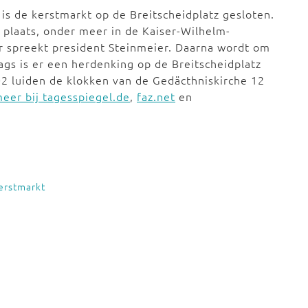
is de kerstmarkt op de Breitscheidplatz gesloten.
 plaats, onder meer in de Kaiser-Wilhelm-
ar spreekt president Steinmeier. Daarna wordt om
gs is er een herdenking op de Breitscheidplatz
.02 luiden de klokken van de Gedäcthniskirche 12
eer bij tagesspiegel.de
,
faz.net
en
erstmarkt