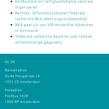
De Maizière wil veiligheidsdienst centraal
organiseren
Rechter: 'Afluisterpraktijken federale
recherche BKA deels ongrondwettelijk'
BKA gaat uit van 500 verdachte islamisten
in Duitsland
'Federale recherche beschikt over talloze
onrechtmatige gegevens'
NL
DE
Bezoekadres
Oude Hoogstraat 24
1012 CE Amsterdam
Postadres
Postbus 1628
1000 BP Amsterdam