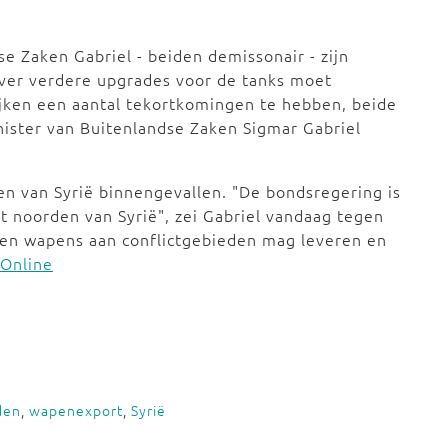
e Zaken Gabriel - beiden demissonair - zijn
er verdere upgrades voor de tanks moet
lijken een aantal tekortkomingen te hebben, beide
nister van Buitenlandse Zaken Sigmar Gabriel
en van Syrië binnengevallen. "De bondsregering is
et noorden van Syrië", zei Gabriel vandaag tegen
geen wapens aan conflictgebieden mag leveren en
 Online
den
,
wapenexport
,
Syrië