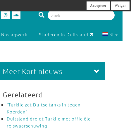
Accepteer
Weiger
Naslagwerk
Studeren in Duitsland
NL
Meer Kort nieuws
Gerelateerd
'Turkije zet Duitse tanks in tegen
Koerden'
Duitsland dreigt Turkije met officiële
reiswaarschuwing