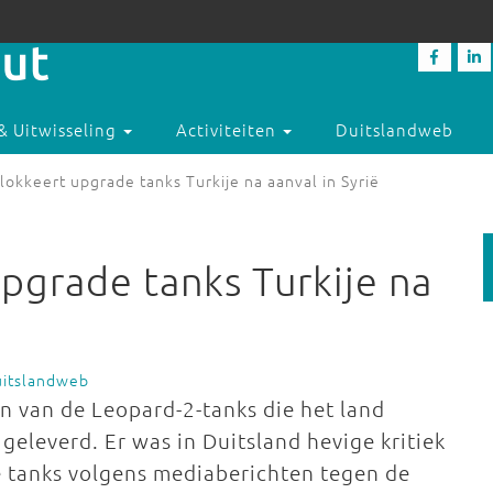
& Uitwisseling
Activiteiten
Duitslandweb
lokkeert upgrade tanks Turkije na aanval in Syrië
pgrade tanks Turkije na
uitslandweb
n van de Leopard-2-tanks die het land
geleverd. Er was in Duitsland hevige kritiek
e tanks volgens mediaberichten tegen de