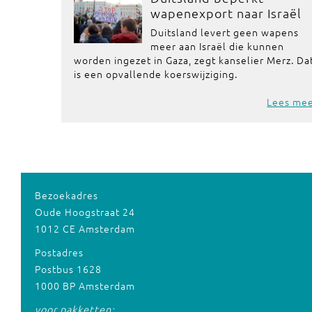
wapenexport naar Israël
Duitsland levert geen wapens
meer aan Israël die kunnen
worden ingezet in Gaza, zegt kanselier Merz. Da
is een opvallende koerswijziging.
Lees me
Bezoekadres
Oude Hoogstraat 24
1012 CE Amsterdam
Postadres
Postbus 1628
1000 BP Amsterdam
voor pakketten: