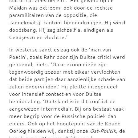
laatst ‘tot alles bereid’. ‘Het geweld op de
Maidan was extreem, ook door de rechtse
paramilitairen van de oppositie, die
Janoekovitsj’ kantoor binnendrongen. Hij werd
doodsbang. Hij zag zichzelf al eindigen als
Ceaușescu en vluchtte.’
In westerse sancties zag ook de ‘man van
Poetin’, zoals Rahr door zijn Duitse critici werd
genoemd, niets. ‘Onze economieën zijn
tegenwoordig zozeer met elkaar vervlochten
dat beide partijen daar aanzienlijke schade van
zullen ondervinden.’ Hij pleitte integendeel
voor intensief contact en voor Duitse
bemiddeling. ‘Duitsland is in dit conflict de
aangewezen intermediair. Bij ons bestaat vaak
meer begrip voor de Russische politiek dan
elders. Ook op het hoogtepunt van de Koude
Oorlog hielden wij, dankzij onze
Ost-Politik
, de