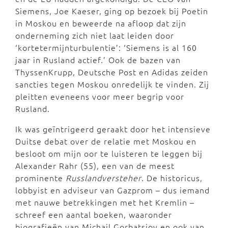
Siemens, Joe Kaeser, ging op bezoek bij Poetin
in Moskou en beweerde na afloop dat zijn
onderneming zich niet laat leiden door
‘kortetermijnturbulentie’: ‘Siemens is al 160
jaar in Rusland actief.’ Ook de bazen van
ThyssenKrupp, Deutsche Post en Adidas zeiden
sancties tegen Moskou onredelijk te vinden. Zij
pleitten eveneens voor meer begrip voor
Rusland.
Ik was geïntrigeerd geraakt door het intensieve
Duitse debat over de relatie met Moskou en
besloot om mijn oor te luisteren te leggen bij
Alexander Rahr (55), een van de meest
prominente
Russlandversteher
. De historicus,
lobbyist en adviseur van Gazprom – dus iemand
met nauwe betrekkingen met het Kremlin –
schreef een aantal boeken, waaronder
biografieën van Michail Gorbatsjov en ook van