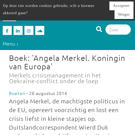
Op deze site worden cookies gebruikt, wilt u hiermee
Accepteer
akkoord gaan?
Weiger
Menu ↓
Boek: 'Angela Merkel. Koningin
van Europa'
Merkels crisismanagement in het
Oekraïne-conflict onder de loep
Boeken
- 20 augustus 2014
Angela Merkel, de machtigste politicus in
de EU, opereert voorzichtig en lost een
crisis liefst in kleine stapjes op.
Duitslandcorrespondent Wierd Duk