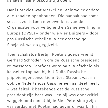
kanalen naar Moskou altijd open.’
Dat is precies wat Merkel en Steinmeier deden:
alle kanalen openhouden. Die aanpak had soms
succes, zoals toen medewerkers van de
Organisatie voor Veiligheid en Samenwerking in
Europa (OVSE) – onder wie vier Duitsers – door
pro-Russische rebellen in het opstandige
Slovjansk waren gegijzeld.
Toen schakelde Berlijn Poetins goede vriend
Gerhard Schröder in om de Russische president
te masseren. Schröder werd na zijn afscheid als
kanselier topman bij het Duits-Russische
pijpleidingenconsortium Nord Stream, waarin
ook de Nederlandse Gasunie een aandeel heeft
– wat feitelijk betekende dat de Russische
president zijn baas was – en hij was door critici
weggehoond omdat hij in Sint-Petersburg zijn
verjaardag met Poetin had gevierd, waarbij hij