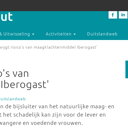
& Uitwisseling
Activiteiten
Duitslandweb
wijgt risico's van maagklachtenmiddel Iberogast'
o's van
Iberogast'
Duitslandweb
 de bijsluiter van het natuurlijke maag- en
het schadelijk kan zijn voor de lever en
 zwangere en voedende vrouwen.