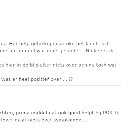
 enz. Het help gelukkig maar oke het komt toch
j met dit middel wat moet je anders. Nu keees ik
es hier in de bijsluiter niets over ben nu toch wat
as er heel positief over , ..??
achten, prima middel dat ook goed helpt bij PDS. Ik
 lever maar niets over symptomen....