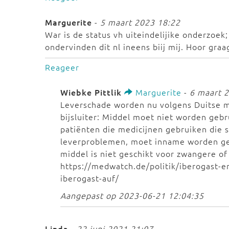
Marguerite
-
5 maart 2023 18:22
War is de status vh uiteindelijike onderzoe
ondervinden dit nl ineens biij mij. Hoor graa
Reageer
Wiebke Pittlik
Marguerite
-
6 maart 
Leverschade worden nu volgens Duitse m
bijsluiter: Middel moet niet worden geb
patiënten die medicijnen gebruiken die s
leverproblemen, moet inname worden ge
middel is niet geschikt voor zwangere o
https://medwatch.de/politik/iberogast-e
iberogast-auf/
Aangepast op 2023-06-21 12:04:35
Linda
-
22 juni 2021 21:07