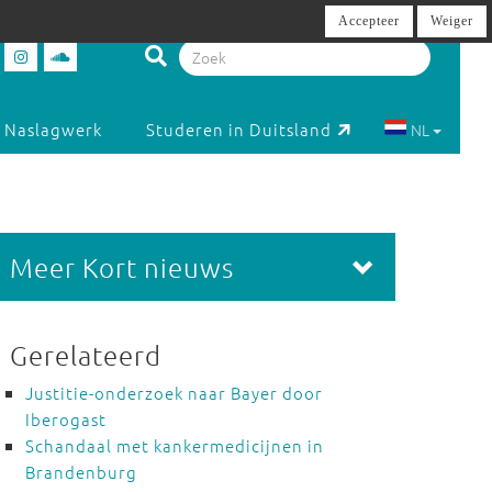
Accepteer
Weiger
Naslagwerk
Studeren in Duitsland
NL
Meer Kort nieuws
Gerelateerd
Justitie-onderzoek naar Bayer door
Iberogast
Schandaal met kankermedicijnen in
Brandenburg