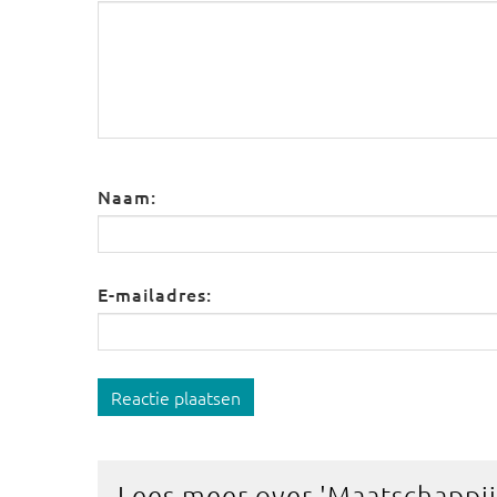
Naam:
E-mailadres:
Reactie plaatsen
Lees meer over '
Maatschappij