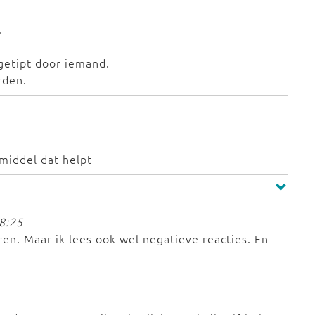
.
getipt door iemand.
rden.
 middel dat helpt
8:25
ren. Maar ik lees ook wel negatieve reacties. En