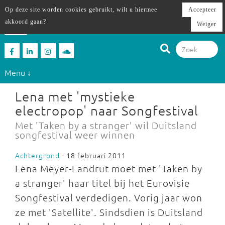
Op deze site worden cookies gebruikt, wilt u hiermee
Accepteer
akkoord gaan?
Weiger
Menu ↓
Lena met 'mystieke
electropop' naar Songfestival
Met 'Taken by a stranger' wil Duitsland
songfestival weer winnen
Achtergrond
- 18 februari 2011
Lena Meyer-Landrut moet met 'Taken by
a stranger' haar titel bij het Eurovisie
Songfestival verdedigen. Vorig jaar won
ze met 'Satellite'. Sindsdien is Duitsland