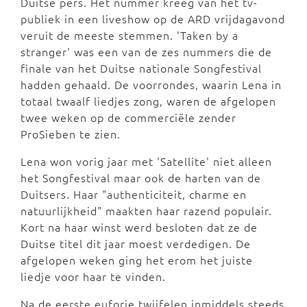
Duitse pers. Het nummer kreeg van het tv-
publiek in een liveshow op de ARD vrijdagavond
veruit de meeste stemmen. 'Taken by a
stranger' was een van de zes nummers die de
finale van het Duitse nationale Songfestival
hadden gehaald. De voorrondes, waarin Lena in
totaal twaalf liedjes zong, waren de afgelopen
twee weken op de commerciële zender
ProSieben te zien.
Lena won vorig jaar met 'Satellite' niet alleen
het Songfestival maar ook de harten van de
Duitsers. Haar "authenticiteit, charme en
natuurlijkheid" maakten haar razend populair.
Kort na haar winst werd besloten dat ze de
Duitse titel dit jaar moest verdedigen. De
afgelopen weken ging het erom het juiste
liedje voor haar te vinden.
Na de eerste euforie twijfelen inmiddels steeds