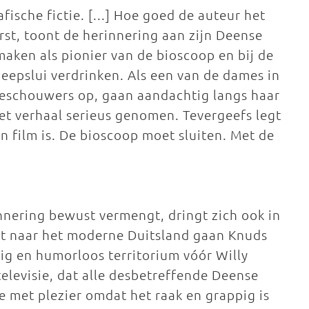
ische fictie. [...] Hoe goed de auteur het
st, toont de herinnering aan zijn Deense
aken als pionier van de bioscoop en bij de
eepslui verdrinken. Als een van de dames in
toeschouwers op, gaan aandachtig langs haar
et verhaal serieus genomen. Tevergeefs legt
n film is. De bioscoop moet sluiten. Met de
innering bewust vermengt, dringt zich ook in
iet naar het moderne Duitsland gaan Knuds
ig en humorloos territorium vóór Willy
elevisie, dat alle desbetreffende Deense
je met plezier omdat het raak en grappig is