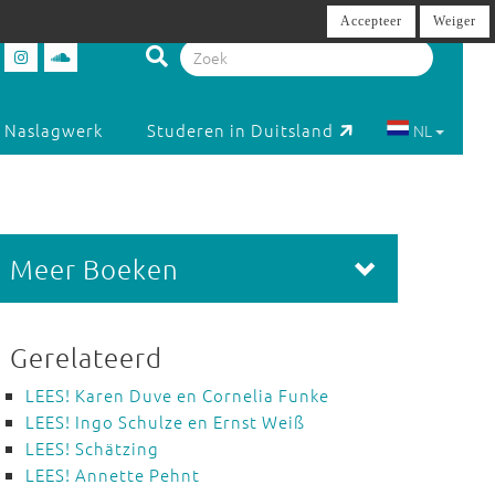
Accepteer
Weiger
Naslagwerk
Studeren in Duitsland
NL
Meer Boeken
Gerelateerd
LEES! Karen Duve en Cornelia Funke
LEES! Ingo Schulze en Ernst Weiß
LEES! Schätzing
LEES! Annette Pehnt