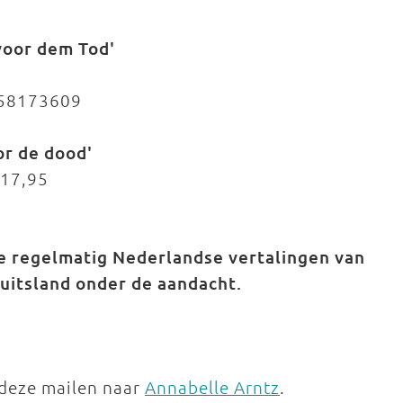
voor dem Tod'
458173609
or de dood'
17,95
ie regelmatig Nederlandse vertalingen van
uitsland onder de aandacht.
 deze mailen naar
Annabelle Arntz
.