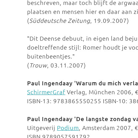
beschreven, maar toch blijft de argwaa
plaatsen en mensen hier en daar aan zi
(
Süddeutsche Zeitung
, 19.09.2007)
"Dit Deense debuut, in eigen land beju
doeltreffende stijl: Romer houdt je vo
buitenbeentjes."
(
Trouw
, 03.11.2007)
Paul Ingendaay 'Warum du mich verla
SchirmerGraf
Verlag, München 2006, €
ISBN-13: 9783865550255 ISBN-10: 3
Paul Ingendaay 'De langste zondag va
Uitgeverij
Podium
, Amsterdam 2007, €
ISBN 9789057591792