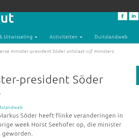
& Uitwisseling
Activiteiten
Duitslandweb
rse minister-president Söder ontslaat vijf ministers
ter-president Söder
s
itslandweb
Markus Söder heeft flinke veranderingen in
orige week Horst Seehofer op, die minister
is geworden.