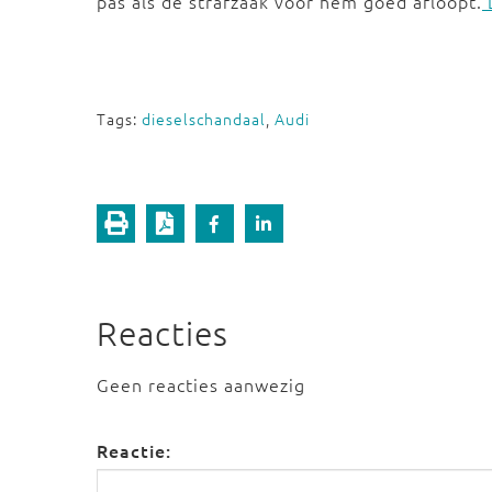
pas als de strafzaak voor hem goed afloopt.
L
Tags:
dieselschandaal
,
Audi
Reacties
Geen reacties aanwezig
Reactie: