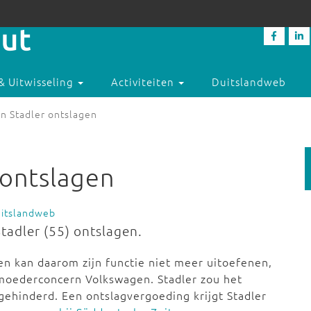
& Uitwisseling
Activiteiten
Duitslandweb
n Stadler ontslagen
 ontslagen
uitslandweb
Stadler (55) ontslagen.
en kan daarom zijn functie niet meer uitoefenen,
 moederconcern Volkswagen. Stadler zou het
ehinderd. Een ontslagvergoeding krijgt Stadler