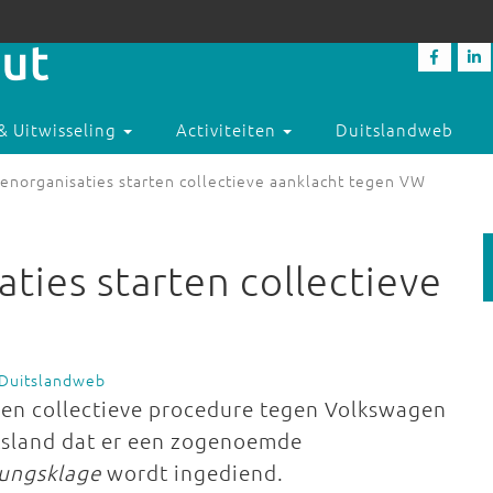
& Uitwisseling
Activiteiten
Duitslandweb
norganisaties starten collectieve aanklacht tegen VW
ies starten collectieve
 Duitslandweb
een collectieve procedure tegen Volkswagen
itsland dat er een zogenoemde
lungsklage
wordt ingediend.