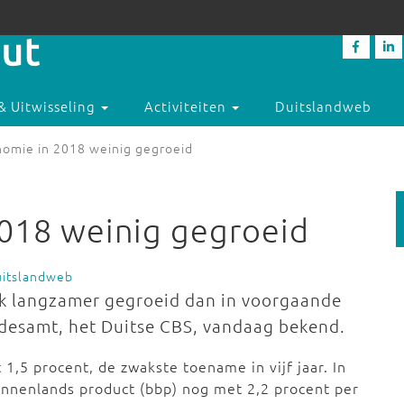
& Uitwisseling
Activiteiten
Duitslandweb
nomie in 2018 weinig gegroeid
2018 weinig gegroeid
uitslandweb
jk langzamer gegroeid dan in voorgaande
ndesamt, het Duitse CBS, vandaag bekend.
,5 procent, de zwakste toename in vijf jaar. In
innenlands product (bbp) nog met 2,2 procent per