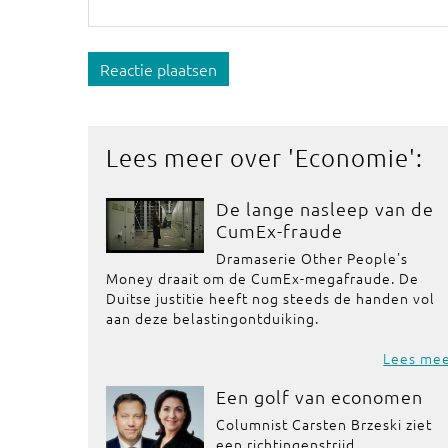
Reactie plaatsen
Lees meer over '
Economie
':
De lange nasleep van de
CumEx-fraude
Dramaserie Other People's
Money draait om de CumEx-megafraude. De
Duitse justitie heeft nog steeds de handen vol
aan deze belastingontduiking.
Lees me
Een golf van economen
Columnist Carsten Brzeski ziet
een richtingenstrijd