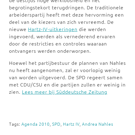
de destijds hoge werkloosheid en het
begrotingstekort terugdringen. De traditionele
arbeiderspartij heeft met deze hervorming een
deel van de kiezers van zich vervreemd. De
nieuwe
Hartz-IV-uitkeringen
die werden
ingevoerd, werden als vernederend ervaren
door de restricties en controles waaraan
ontvangers werden onderworpen.
Hoewel het partijbestuur de plannen van Nahles
nu heeft aangenomen, zal er voorlopig weinig
van worden uitgevoerd. De SPD regeert samen
met CDU/CSU en die partijen zullen er weinig in
zien.
Lees meer bij Süddeutsche Zeitung
Tags:
Agenda 2010
,
SPD
,
Hartz IV
,
Andrea Nahles