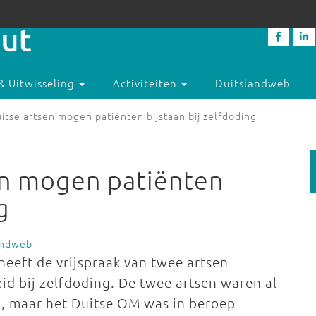
& Uitwisseling
Activiteiten
Duitslandweb
itse artsen mogen patiënten bijstaan bij zelfdoding
en mogen patiënten
g
andweb
heeft de vrijspraak van twee artsen
id bij zelfdoding. De twee artsen waren al
n, maar het Duitse OM was in beroep