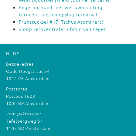
Regering komt met wet over sluting
kerncentrales en opslag kernafval
Frühstücksei #17: Tschüs Atomkraft!
Sloop kerncentrale Lubmin valt tegen
NL
DE
Bezoekadres
Oude Hoogstraat 24
1012 CE Amsterdam
Postadres
Postbus 1628
1000 BP Amsterdam
voor pakketten:
Tafelbergweg 51
1105 BD Amsterdam