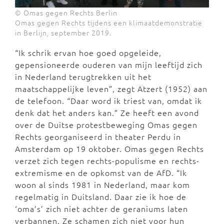
© Omas gegen Rechts Berlin
Omas gegen Rechts tijdens een klimaatdemonstratie
in Berlijn, september 2019.
“Ik schrik ervan hoe goed opgeleide,
gepensioneerde ouderen van mijn leeftijd zich
in Nederland terugtrekken uit het
maatschappelijke leven”, zegt Atzert (1952) aan
de telefoon. “Daar word ik triest van, omdat ik
denk dat het anders kan.” Ze heeft een avond
over de Duitse protestbeweging Omas gegen
Rechts georganiseerd in theater Perdu in
Amsterdam op 19 oktober. Omas gegen Rechts
verzet zich tegen rechts-populisme en rechts-
extremisme en de opkomst van de AfD. “Ik
woon al sinds 1981 in Nederland, maar kom
regelmatig in Duitsland. Daar zie ik hoe de
‘oma’s’ zich niet achter de geraniums laten
verbannen. Ze schamen zich niet voor hun