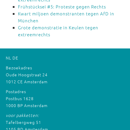
Frühstücksei #5: Proteste gegen Rechts
Kwart miljoen demonstranten tegen AfD in
München
Grote demonstratie in Keulen tegen
extreemrechts
NL
DE
Bezoekadres
Oude Hoogstraat 24
1012 CE Amsterdam
Postadres
Postbus 1628
1000 BP Amsterdam
voor pakketten:
Tafelbergweg 51
1105 BD Amsterdam