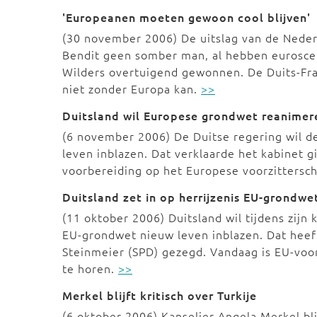
'Europeanen moeten gewoon cool blijven'
(30 november 2006) De uitslag van de Neder
Bendit geen somber man, al hebben euroscep
Wilders overtuigend gewonnen. De Duits-Fr
niet zonder Europa kan.
>>
Duitsland wil Europese grondwet reanimer
(6 november 2006) De Duitse regering wil d
leven inblazen. Dat verklaarde het kabinet g
voorbereiding op het Europese voorzittersch
Duitsland zet in op herrijzenis EU-grondwe
(11 oktober 2006) Duitsland wil tijdens zij
EU-grondwet nieuw leven inblazen. Dat heef
Steinmeier (SPD) gezegd. Vandaag is EU-voor
te horen.
>>
Merkel blijft kritisch over Turkije
(6 oktober 2006) Kanselier Angela Merkel bli