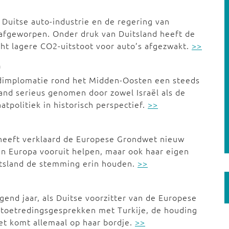
 Duitse auto-industrie en de regering van
 afgeworpen. Onder druk van Duitsland heeft de
ht lagere CO2-uitstoot voor auto’s afgezwakt.
>>
n
sisdimplomatie rond het Midden-Oosten een steeds
land serieus genomen door zowel Israël als de
atpolitiek in historisch perspectief.
>>
heeft verklaard de Europese Grondwet nieuw
een Europa vooruit helpen, maar ook haar eigen
itsland de stemming erin houden.
>>
nd jaar, als Duitse voorzitter van de Europese
e toetredingsgesprekken met Turkije, de houding
et komt allemaal op haar bordje.
>>