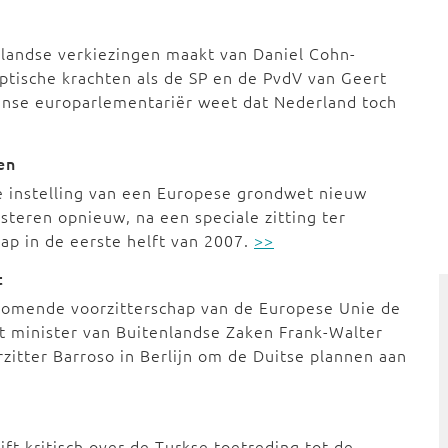
landse verkiezingen maakt van Daniel Cohn-
tische krachten als de SP en de PvdV van Geert
anse europarlementariër weet dat Nederland toch
en
e instelling van een Europese grondwet nieuw
isteren opnieuw, na een speciale zitting ter
ap in de eerste helft van 2007.
>>
t
n komende voorzitterschap van de Europese Unie de
t minister van Buitenlandse Zaken Frank-Walter
zitter Barroso in Berlijn om de Duitse plannen aan
jft kritisch over de Turkse toetreding tot de