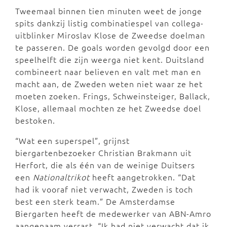
Tweemaal binnen tien minuten weet de jonge
spits dankzij listig combinatiespel van collega-
uitblinker Miroslav Klose de Zweedse doelman
te passeren. De goals worden gevolgd door een
speelhelft die zijn weerga niet kent. Duitsland
combineert naar believen en valt met man en
macht aan, de Zweden weten niet waar ze het
moeten zoeken. Frings, Schweinsteiger, Ballack,
Klose, allemaal mochten ze het Zweedse doel
bestoken.
“Wat een superspel”, grijnst
biergartenbezoeker Christian Brakmann uit
Herfort, die als één van de weinige Duitsers
een
Nationaltrikot
heeft aangetrokken. “Dat
had ik vooraf niet verwacht, Zweden is toch
best een sterk team.” De Amsterdamse
Biergarten heeft de medewerker van ABN-Amro
aangenaam verrast. “Ik had niet verwacht dat ik