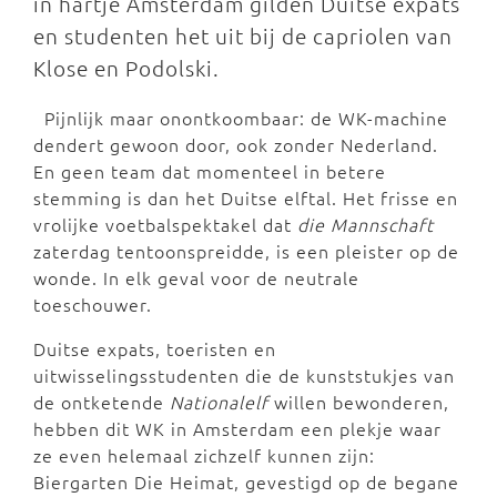
in hartje Amsterdam gilden Duitse expats
en studenten het uit bij de capriolen van
Klose en Podolski.
Pijnlijk maar onontkoombaar: de WK-machine
dendert gewoon door, ook zonder Nederland.
En geen team dat momenteel in betere
stemming is dan het Duitse elftal. Het frisse en
vrolijke voetbalspektakel dat
die Mannschaf
t
zaterdag tentoonspreidde, is een pleister op de
wonde. In elk geval voor de neutrale
toeschouwer.
Duitse expats, toeristen en
uitwisselingsstudenten die de kunststukjes van
de ontketende
Nationalelf
willen bewonderen,
hebben dit WK in Amsterdam een plekje waar
ze even helemaal zichzelf kunnen zijn:
Biergarten Die Heimat, gevestigd op de begane