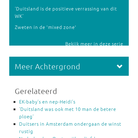
‘Duitsland is de positieve verrassing van dit
WK’
Zweten in de 'mixed zone'
Bekijk meer in deze serie
Meer Achtergrond
Gerelateerd
EK-baby’s en nep-Heidi’s
‘Duitsland was ook met 10 man de betere
ploeg’
Duitsers in Amsterdam ondergaan de winst
rustig