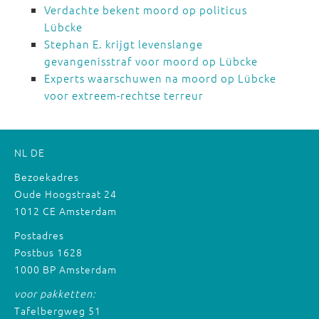
Verdachte bekent moord op politicus
Lübcke
Stephan E. krijgt levenslange
gevangenisstraf voor moord op Lübcke
Experts waarschuwen na moord op Lübcke
voor extreem-rechtse terreur
NL
DE
Bezoekadres
Oude Hoogstraat 24
1012 CE Amsterdam
Postadres
Postbus 1628
1000 BP Amsterdam
voor pakketten:
Tafelbergweg 51