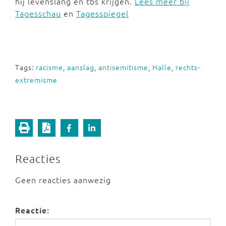
hij levenslang en tbs krijgen.
Lees meer bij
Tagesschau
en
Tagesspiegel
Tags:
racisme
,
aanslag
,
antisemitisme
,
Halle
,
rechts-
extremisme
Reacties
Geen reacties aanwezig
Reactie: