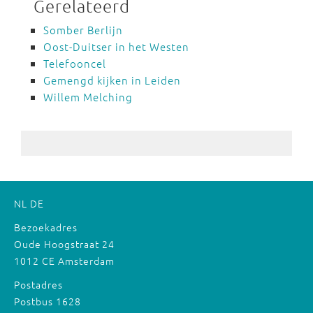
Gerelateerd
Somber Berlijn
Oost-Duitser in het Westen
Telefooncel
Gemengd kijken in Leiden
Willem Melching
NL
DE
Bezoekadres
Oude Hoogstraat 24
1012 CE Amsterdam
Postadres
Postbus 1628