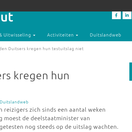
& Uitwisseling
Activiteiten
Duitslandweb
en Duitsers kregen hun testuitslag niet
ers kregen hun
 Duitslandweb
 reizigers zich sinds een aantal weken
g moest de deelstaatminister van
etesten nog steeds op de uitslag wachten.