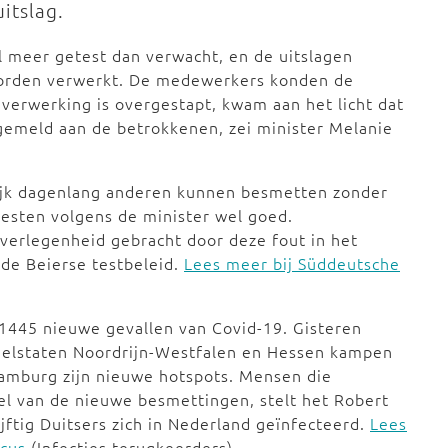
itslag.
l meer getest dan verwacht, en de uitslagen
worden verwerkt. De medewerkers konden de
 verwerking is overgestapt, kwam aan het licht dat
gemeld aan de betrokkenen, zei minister Melanie
ijk dagenlang anderen kunnen besmetten zonder
testen volgens de minister wel goed.
 verlegenheid gebracht door deze fout in het
nde Beierse testbeleid.
Lees meer bij Süddeutsche
1445 nieuwe gevallen van Covid-19. Gisteren
elstaten Noordrijn-Westfalen en Hessen kampen
 Hamburg zijn nieuwe hotspots. Mensen die
el van de nieuwe besmettingen, stelt het Robert
ijftig Duitsers zich in Nederland geïnfecteerd.
Lees
ocus
(Infecties terugkeerders)