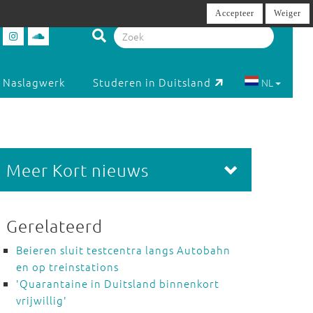
Accepteer
Weiger
Naslagwerk
Studeren in Duitsland
NL
Meer Kort nieuws
Gerelateerd
Beieren sluit testcentra langs Autobahn
en op treinstations
'Quarantaine in Duitsland binnenkort
vrijwillig'