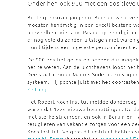
Onder hen ook 900 met een positieve u
Bij de grensovergangen in Beieren werd vee
moesten handmatig in een excell-bestand 
hoeveelheid niet aan. Pas nu op een digitale
er nog vele duizenden uitslagen niet waren 
Huml tijdens een ingelaste persconferentie.
De 900 positief getesten hebben dus mogel
het te weten. Aan de luchthavens loopt het 
Deelstaatpremier Markus Söder is ernstig in
systeem. Hij pochte juist met het doortaste
Zeitung
Het Robert Koch Institut meldde donderdag 
waren dat 1226 nieuwe besmettingen. De de
met sterke stijgingen, en ook in Berlijn en
terugkeren van vakantie zorgen voor een de
Koch Institut. Volgens dit instituut hebben v
meer bij Focus
(hotspots) en
eveneens bij F