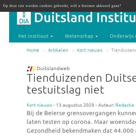
Op deze site worden cookies gebruikt, wilt u hiermee akkoord gaan?
Het instituut
Wetenschap
Onderwijs 
Home
Artikelen
Kort nieuws
Tienduizend
Duitslandweb
Tienduizenden Duits
testuitslag niet
Kort nieuws
- 13 augustus 2020 - Auteur:
Redactie
Bij de Beierse grensovergangen kunnen
laten testen op corona. Maar woensda
Gezondheid bekendmaken dat 44.000 g