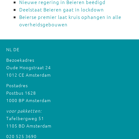
Nieuwe regering in Beieren beëdigd
Deelstaat Beieren gaat in lockdown
Beierse premier laat kruis ophangen in alle
overheidsgebouwen
NL
DE
Bezoekadres
Oude Hoogstraat 24
1012 CE Amsterdam
Postadres
Postbus 1628
1000 BP Amsterdam
voor pakketten:
Tafelbergweg 51
1105 BD Amsterdam
020 525 3690