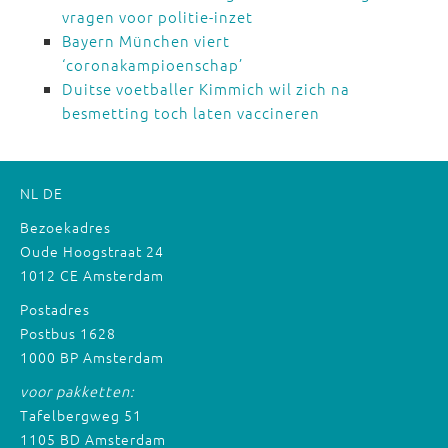
vragen voor politie-inzet
Bayern München viert
‘coronakampioenschap’
Duitse voetballer Kimmich wil zich na
besmetting toch laten vaccineren
NL
DE
Bezoekadres
Oude Hoogstraat 24
1012 CE Amsterdam
Postadres
Postbus 1628
1000 BP Amsterdam
voor pakketten:
Tafelbergweg 51
1105 BD Amsterdam