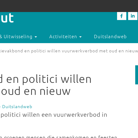
& Uitwisseling
Activiteiten
Duitslandweb
itievakbond en politici willen vuurwerkverbod met oud en nieu
 en politici willen
 oud en nieuw
e Duitslandweb
politici willen een vuurwerkverbod in
 en groepen mensen die samenkomen en feesten.