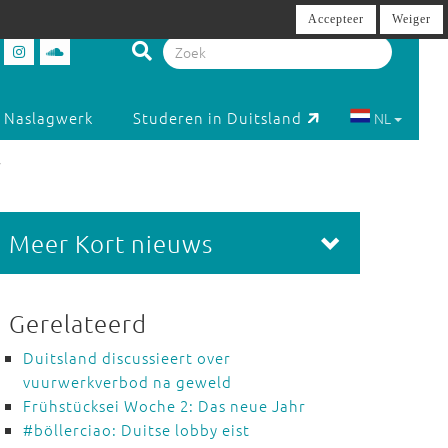
Accepteer
Weiger
Naslagwerk
Studeren in Duitsland
NL
w
Meer Kort nieuws
Gerelateerd
Duitsland discussieert over
vuurwerkverbod na geweld
Frühstücksei Woche 2: Das neue Jahr
#böllerciao: Duitse lobby eist