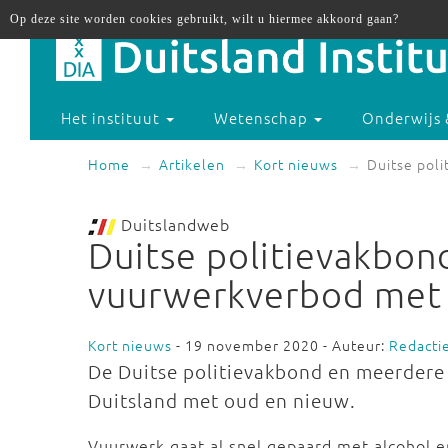
Op deze site worden cookies gebruikt, wilt u hiermee akkoord gaan?
Het instituut
Wetenschap
Onderwijs 
Home
Artikelen
Kort nieuws
Duitse pol
Duitslandweb
Duitse politievakbond
vuurwerkverbod met
Kort nieuws
- 19 november 2020 - Auteur:
Redacti
De Duitse politievakbond en meerdere 
Duitsland met oud en nieuw.
Vuurwerk gaat al snel gepaard met alcohol