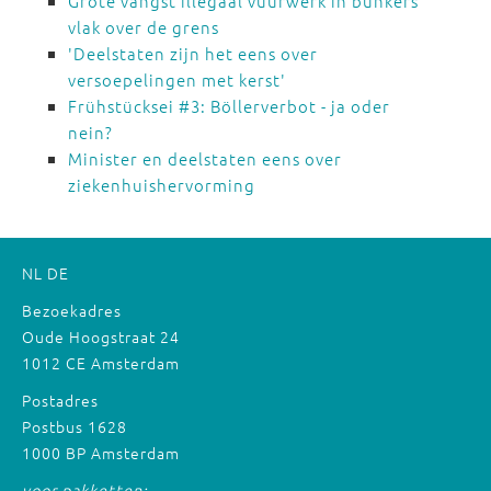
Grote vangst illegaal vuurwerk in bunkers
vlak over de grens
'Deelstaten zijn het eens over
versoepelingen met kerst'
Frühstücksei #3: Böllerverbot - ja oder
nein?
Minister en deelstaten eens over
ziekenhuishervorming
NL
DE
Bezoekadres
Oude Hoogstraat 24
1012 CE Amsterdam
Postadres
Postbus 1628
1000 BP Amsterdam
voor pakketten: