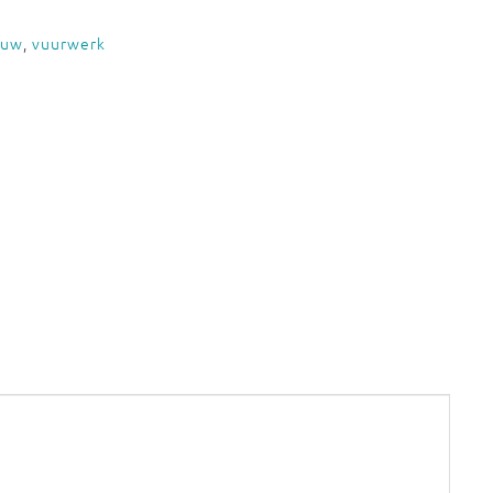
euw
,
vuurwerk