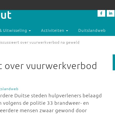
& Uitwisseling
Activiteiten
Duitslandweb
discussieert over vuurwerkverbod na geweld
rt over vuurwerkverbod
itslandweb
erdere Duitse steden hulpverleners belaagd
en volgens de politie 33 brandweer- en
meerdere mensen zwaar gewond door