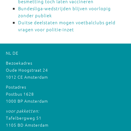
besmetting toch laten vaccineren
Bundesliga-wedstrijden blijven voorlopig
zonder publiek
Duitse deelstaten mogen voetbalclubs geld
vragen voor politie-inzet
NL
DE
Bezoekadres
Oude Hoogstraat 24
1012 CE Amsterdam
Postadres
Postbus 1628
1000 BP Amsterdam
voor pakketten:
Tafelbergweg 51
1105 BD Amsterdam