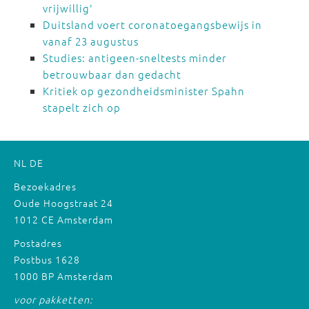
vrijwillig'
Duitsland voert coronatoegangsbewijs in
vanaf 23 augustus
Studies: antigeen-sneltests minder
betrouwbaar dan gedacht
Kritiek op gezondheidsminister Spahn
stapelt zich op
NL
DE
Bezoekadres
Oude Hoogstraat 24
1012 CE Amsterdam
Postadres
Postbus 1628
1000 BP Amsterdam
voor pakketten: