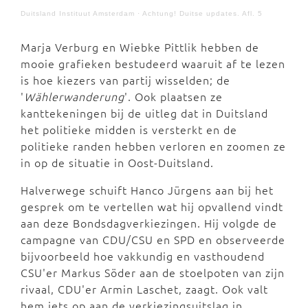
Duitsland Instituut Amsterdam
·
Achtung! Duitse updates. Afl. 5
Marja Verburg en Wiebke Pittlik hebben de
mooie grafieken bestudeerd waaruit af te lezen
is hoe kiezers van partij wisselden; de
'
Wählerwanderung
'. Ook plaatsen ze
kanttekeningen bij de uitleg dat in Duitsland
het politieke midden is versterkt en de
politieke randen hebben verloren en zoomen ze
in op de situatie in Oost-Duitsland.
Halverwege schuift Hanco Jürgens aan bij het
gesprek om te vertellen wat hij opvallend vindt
aan deze Bondsdagverkiezingen. Hij volgde de
campagne van CDU/CSU en SPD en observeerde
bijvoorbeeld hoe vakkundig en vasthoudend
CSU'er Markus Söder aan de stoelpoten van zijn
rivaal, CDU'er Armin Laschet, zaagt. Ook valt
hem iets op aan de verkiezingsuitslag in