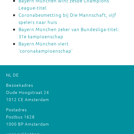
Bayern München wint zesde Champions
League-titel
Coronabesmetting bij Die Mannschaft, vijf
spelers naar huis
Bayern München zeker van Bundesliga-titel:
31e kampioenschap
Bayern München viert
‘coronakampioenschap’
NL
DE
Bezoekadres
Oude Hoogstraat 24
1012 CE Amsterdam
Postadres
Postbus 1628
1000 BP Amsterdam