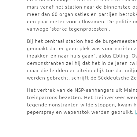
mars vanaf het station naar de binnenstad 
meer dan 60 organisaties en partijen betrok
een paar meter vooruitkwamen. De politie m
vanwege 'sterke tegenprotesten'.
Bij het centraal station had de burgemeester
gemaakt dat er geen plek was voor nazi-leuze
inpakken en naar huis gaan", aldus Ebling. O
demonstranten zei hij dat het in de jaren tw
maar die leidden er uiteindelijk toe dat mi
werden gebracht, schrijft de Süddeutsche Z
Het vertrek van de NSP-aanhangers uit Mai
treinparrons bezetten. Het treinverkeer werd 
tegendemonstranten wilde stoppen, kwam he
peperspray en wapenstok werden gebruikt.