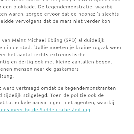
op een blokkade. De tegendemonstratie, waarbij
ken waren, zorgde ervoor dat de neonazi's slechts
eldde vervolgens dat de mars niet verder kon
 van Mainz Michael Ebling (SPD) al duidelijk
n in de stad. "Jullie moeten je bruine rugzak weer
ver het aantal rechts-extremistische
intig en dertig ook met kleine aantallen begon,
ljoenen mensen naar de gaskamers
eitung.
nz werd vertraagd omdat de tegendemonstranten
tijdelijk stilgelegd. Toen de politie ook de
t tot enkele aanvaringen met agenten, waarbij
Lees meer bij de Süddeutsche Zeitung