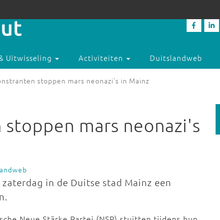
& Uitwisseling
Activiteiten
Duitslandweb
stranten stoppen mars neonazi's in Mainz
stoppen mars neonazi's
slandweb
aterdag in de Duitse stad Mainz een
en.
sche Neue Stärke Partei (NSP) stuitten tijdens hun