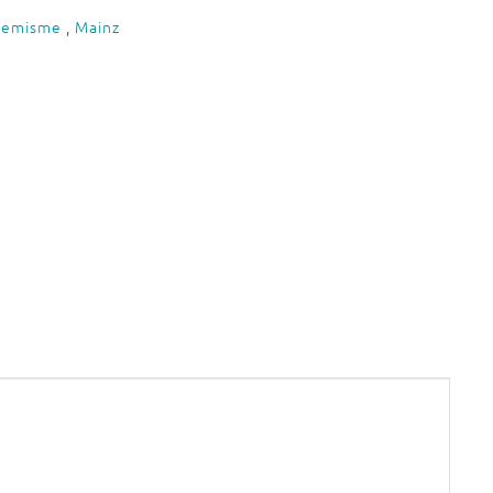
tremisme
,
Mainz