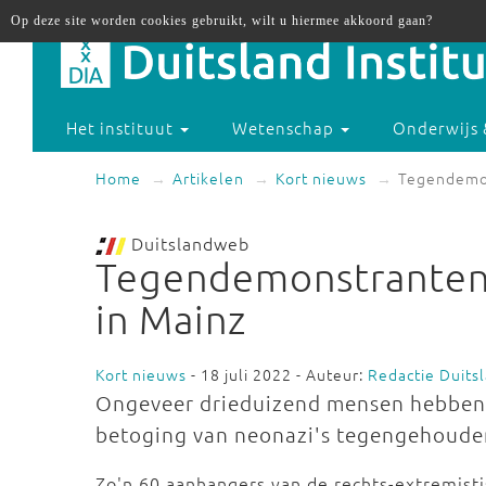
Op deze site worden cookies gebruikt, wilt u hiermee akkoord gaan?
Het instituut
Wetenschap
Onderwijs 
Home
Artikelen
Kort nieuws
Tegendemon
Duitslandweb
Tegendemonstranten 
in Mainz
Kort nieuws
- 18 juli 2022 - Auteur:
Redactie Duit
Ongeveer drieduizend mensen hebben z
betoging van neonazi's tegengehoud
Zo'n 60 aanhangers van de rechts-extremisti