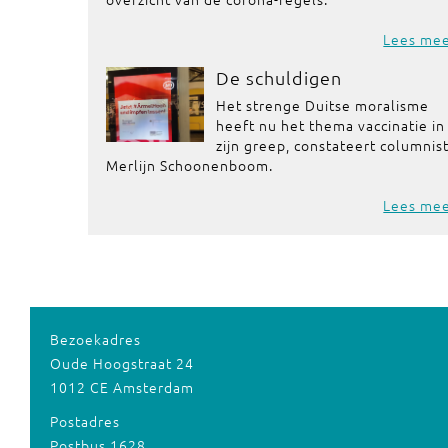
Lees me
De schuldigen
Het strenge Duitse moralisme
heeft nu het thema vaccinatie in
zijn greep, constateert columnis
Merlijn Schoonenboom.
Lees me
Bezoekadres
Oude Hoogstraat 24
1012 CE Amsterdam
Postadres
Postbus 1628