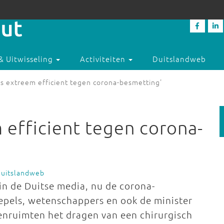
& Uitwisseling
Activiteiten
Duitslandweb
s extreem efficient tegen corona-besmetting'
efficient tegen corona-
Duitslandweb
in de Duitse media, nu de corona-
epels, wetenschappers en ook de minister
nruimten het dragen van een chirurgisch