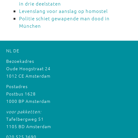
in drie deelstaten
Levenslang voor aanslag op homostel
Politie schiet gewapende man dood in
München
NL
DE
Bezoekadres
Oude Hoogstraat 24
1012 CE Amsterdam
Postadres
Postbus 1628
1000 BP Amsterdam
voor pakketten:
Tafelbergweg 51
1105 BD Amsterdam
020 525 3690