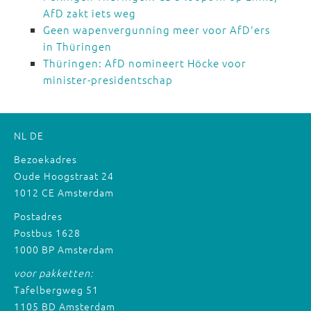
AfD zakt iets weg
Geen wapenvergunning meer voor AfD'ers
in Thüringen
Thüringen: AfD nomineert Höcke voor
minister-presidentschap
NL
DE
Bezoekadres
Oude Hoogstraat 24
1012 CE Amsterdam
Postadres
Postbus 1628
1000 BP Amsterdam
voor pakketten:
Tafelbergweg 51
1105 BD Amsterdam