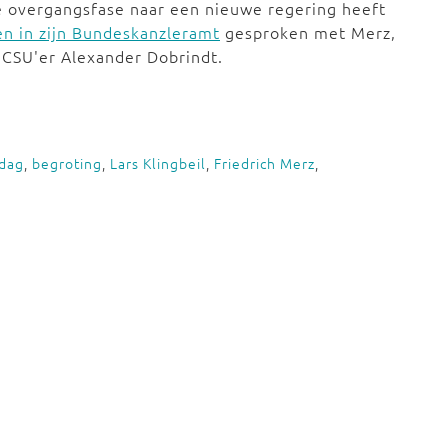
eze overgangsfase naar een nieuwe regering heeft
n in zijn Bundeskanzleramt
gesproken met Merz,
n CSU'er Alexander Dobrindt.
dag
,
begroting
,
Lars Klingbeil
,
Friedrich Merz
,