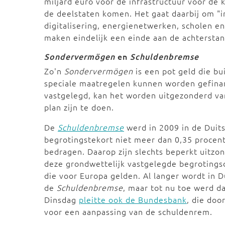
miljard euro voor de infrastructuur voor de
de deelstaten komen. Het gaat daarbij om "i
digitalisering, energienetwerken, scholen en
maken eindelijk een einde aan de achterstand
Sondervermögen
en
Schuldenbremse
Zo'n
Sondervermögen
is een pot geld die b
speciale maatregelen kunnen worden gefinan
vastgelegd, kan het worden uitgezonderd van
plan zijn te doen.
De
Schuldenbremse
werd in 2009 in de Duit
begrotingstekort niet meer dan 0,35 procen
bedragen. Daarop zijn slechts beperkt uitzon
deze grondwettelijk vastgelegde begrotingsd
die voor Europa gelden. Al langer wordt in 
de
Schuldenbremse
, maar tot nu toe werd 
Dinsdag
pleitte ook de Bundesbank
, die doo
voor een aanpassing van de schuldenrem.