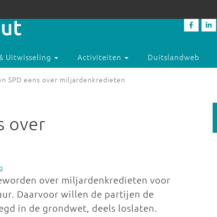
& Uitwisseling
Activiteiten
Duitslandweb
n SPD eens over miljardenkredieten
 over
g
eworden over miljardenkredieten voor
uur. Daarvoor willen de partijen de
egd in de grondwet, deels loslaten.