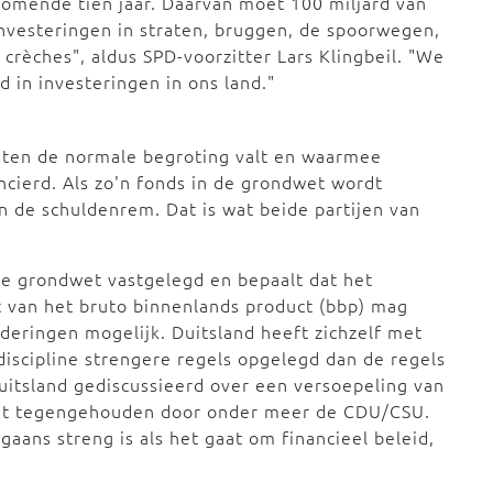
 komende tien jaar. Daarvan moet 100 miljard van
nvesteringen in straten, bruggen, de spoorwegen,
 crèches", aldus SPD-voorzitter Lars Klingbeil. "We
 in investeringen in ons land."
uiten de normale begroting valt en waarmee
cierd. Als zo'n fonds in de grondwet wordt
 de schuldenrem. Dat is wat beide partijen van
se grondwet vastgelegd en bepaalt dat het
t van het bruto binnenlands product (bbp) mag
deringen mogelijk. Duitsland heeft zichzelf met
iscipline strengere regels opgelegd dan de regels
Duitsland gediscussieerd over een versoepeling van
dat tegengehouden door onder meer de CDU/CSU.
rgaans streng is als het gaat om financieel beleid,