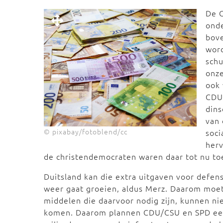
De 
onde
bove
word
schu
onze
ook 
CDU-
din
van
© pixabay/fotoblend/cc
soci
her
de christendemocraten waren daar tot nu to
Duitsland kan die extra uitgaven voor defens
weer gaat groeien, aldus Merz. Daarom moet
middelen die daarvoor nodig zijn, kunnen ni
komen. Daarom plannen CDU/CSU en SPD e