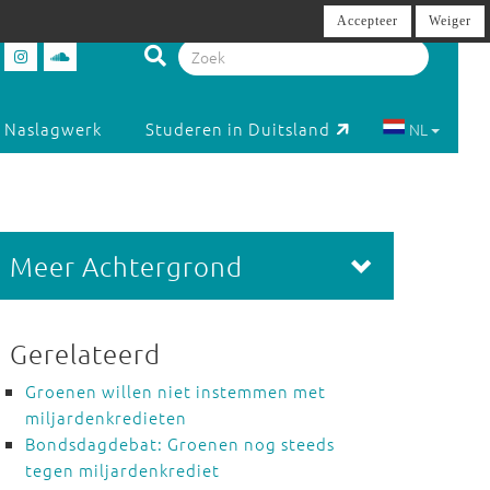
Accepteer
Weiger
Naslagwerk
Studeren in Duitsland
NL
Meer Achtergrond
Gerelateerd
Groenen willen niet instemmen met
miljardenkredieten
Bondsdagdebat: Groenen nog steeds
tegen miljardenkrediet