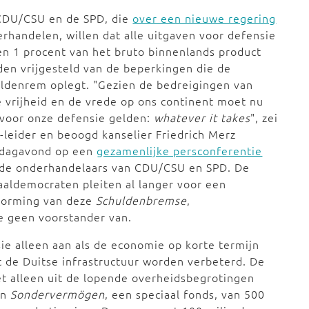
CDU/CSU en de SPD, die
over een nieuwe regering
rhandelen, willen dat alle uitgaven voor defensie
n 1 procent van het bruto binnenlands product
en vrijgesteld van de beperkingen die de
ldenrem oplegt. "Gezien de bedreigingen van
 vrijheid en de vrede op ons continent moet nu
voor onze defensie gelden:
whatever it takes
", zei
leider en beoogd kanselier Friedrich Merz
sdagavond op een
gezamenlijke persconferentie
 de onderhandelaars van CDU/CSU en SPD. De
aaldemocraten pleiten al langer voor een
vorming van deze
Schuldenbremse
,
e geen voorstander van.
ie alleen aan als de economie op korte termijn
 de Duitse infrastructuur worden verbeterd. De
et alleen uit de lopende overheidsbegrotingen
en
Sondervermögen
, een speciaal fonds, van 500