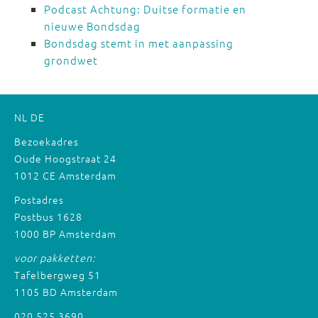
Podcast Achtung: Duitse formatie en
nieuwe Bondsdag
Bondsdag stemt in met aanpassing
grondwet
NL
DE
Bezoekadres
Oude Hoogstraat 24
1012 CE Amsterdam
Postadres
Postbus 1628
1000 BP Amsterdam
voor pakketten:
Tafelbergweg 51
1105 BD Amsterdam
020 525 3690