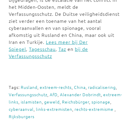
het Midden-Oosten, meldt de
Verfassungsschutz. De Duitse veiligheidsdienst
ziet verder een toename van het aantal
cyberaanvallen en van spionage, vooral
afkomstig uit Rusland en China, maar ook uit
Iran en Turkije.
Lees meer bij Der
Spiegel
,
Tagesschau
,
Taz
en
bij de
Verfassungsschutz
Tags:
Rusland
,
extreem-rechts
,
China
,
radicalisering
,
Verfassungsschutz
,
AfD
,
Alexander Dobrindt
,
extreem-
links
,
islamisten
,
geweld
,
Reichsbürger
,
spionage
,
cyberaanval
,
links-extremisten
,
rechts-extremisme
,
Rijksburgers