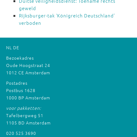
Duitse veiligheidsdienst: Toename rechts
geweld
Rijksburger-tak ‘Königreich Deutschland’
verboden
NL
DE
Bezoekadres
Oude Hoogstraat 24
1012 CE Amsterdam
Postadres
Postbus 1628
1000 BP Amsterdam
voor pakketten:
Tafelbergweg 51
1105 BD Amsterdam
020 525 3690