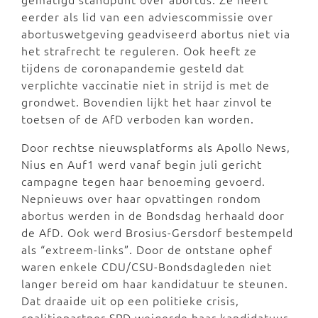
eerder als lid van een adviescommissie over
abortuswetgeving geadviseerd abortus niet via
het strafrecht te reguleren. Ook heeft ze
tijdens de coronapandemie gesteld dat
verplichte vaccinatie niet in strijd is met de
grondwet. Bovendien lijkt het haar zinvol te
toetsen of de AfD verboden kan worden.
Door rechtse nieuwsplatforms als Apollo News,
Nius en Auf1 werd vanaf begin juli gericht
campagne tegen haar benoeming gevoerd.
Nepnieuws over haar opvattingen rondom
abortus werden in de Bondsdag herhaald door
de AfD. Ook werd Brosius-Gersdorf bestempeld
als “extreem-links”. Door de ontstane ophef
waren enkele CDU/CSU-Bondsdagleden niet
langer bereid om haar kandidatuur te steunen.
Dat draaide uit op een politieke crisis,
coalitiepartner SPD weigerde haar kandidatuur