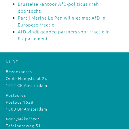
Brusselse kantoor AfD-politicus Krah
doorzocht
Partij Marine Le Pen wil niet met AfD in
Europese fractie
AfD vindt genoeg partners voor fractie in
EU-parlement
NL
DE
Bezoekadres
Oude Hoogstraat 24
1012 CE Amsterdam
Postadres
Postbus 1628
1000 BP Amsterdam
voor pakketten:
Tafelbergweg 51