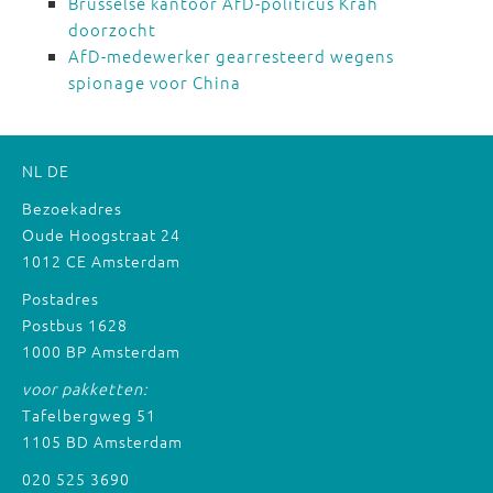
Brusselse kantoor AfD-politicus Krah
doorzocht
AfD-medewerker gearresteerd wegens
spionage voor China
NL
DE
Bezoekadres
Oude Hoogstraat 24
1012 CE Amsterdam
Postadres
Postbus 1628
1000 BP Amsterdam
voor pakketten:
Tafelbergweg 51
1105 BD Amsterdam
020 525 3690