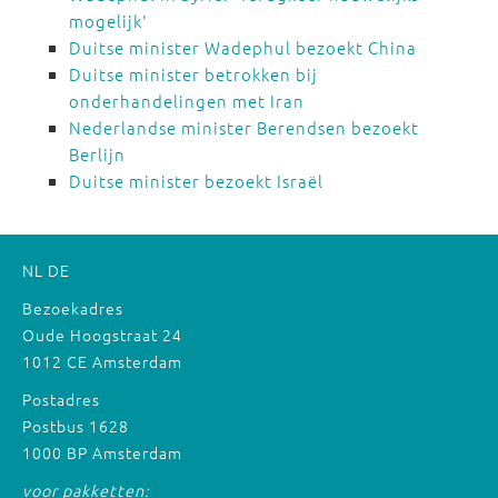
mogelijk'
Duitse minister Wadephul bezoekt China
Duitse minister betrokken bij
onderhandelingen met Iran
Nederlandse minister Berendsen bezoekt
Berlijn
Duitse minister bezoekt Israël
NL
DE
Bezoekadres
Oude Hoogstraat 24
1012 CE Amsterdam
Postadres
Postbus 1628
1000 BP Amsterdam
voor pakketten: