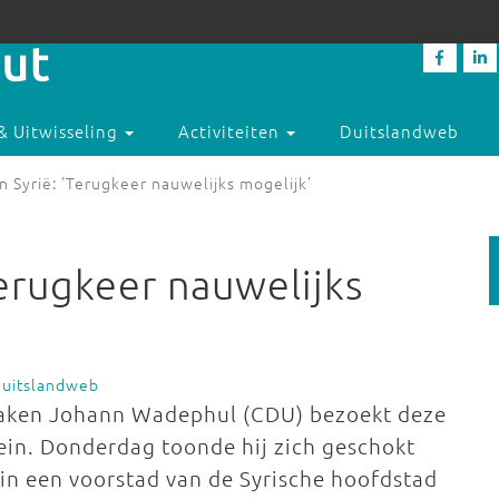
& Uitwisseling
Activiteiten
Duitslandweb
 Syrië: 'Terugkeer nauwelijks mogelijk'
Terugkeer nauwelijks
Duitslandweb
 Zaken Johann Wadephul (CDU) bezoekt deze
ein. Donderdag toonde hij zich geschokt
in een voorstad van de Syrische hoofdstad