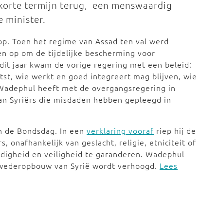
korte termijn terug, een menswaardig
e minister.
 op. Toen het regime van Assad ten val werd
en op om de tijdelijke bescherming voor
 dit jaar kwam de vorige regering met een beleid:
st, wie werkt en goed integreert mag blijven, wie
. Wadephul heeft met de overgangsregering in
an Syriërs die misdaden hebben gepleegd in
n de Bondsdag. In een
verklaring vooraf
riep hij de
, onafhankelijk van geslacht, religie, etniciteit of
rdigheid en veiligheid te garanderen. Wadephul
e wederopbouw van Syrië wordt verhoogd.
Lees