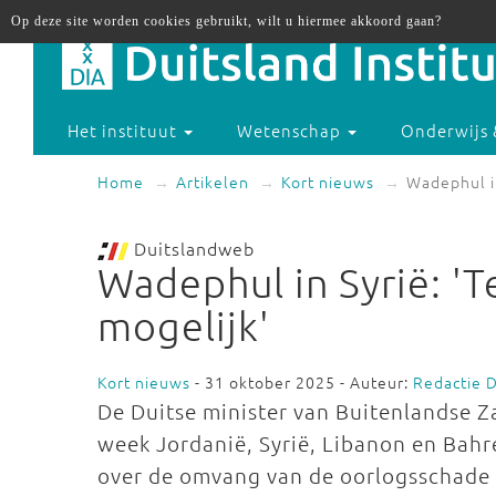
Op deze site worden cookies gebruikt, wilt u hiermee akkoord gaan?
Het instituut
Wetenschap
Onderwijs 
Home
Artikelen
Kort nieuws
Wadephul in
Duitslandweb
Wadephul in Syrië: '
mogelijk'
Kort nieuws
- 31 oktober 2025 - Auteur:
Redactie 
De Duitse minister van Buitenlandse
week Jordanië, Syrië, Libanon en Bahr
over de omvang van de oorlogsschade 