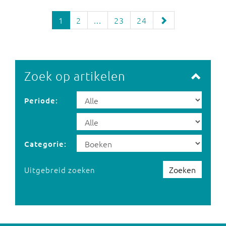
1
2
...
23
24
Zoek op artikelen
Periode:
Categorie:
Zoeken
Uitgebreid zoeken