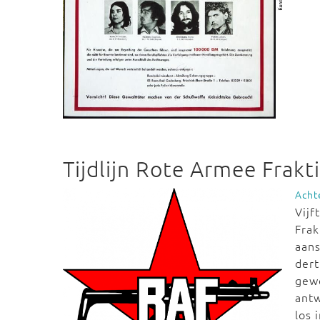
Tijdlijn Rote Armee Frakt
Acht
Vijf
Frak
aans
dert
gewe
antw
los 