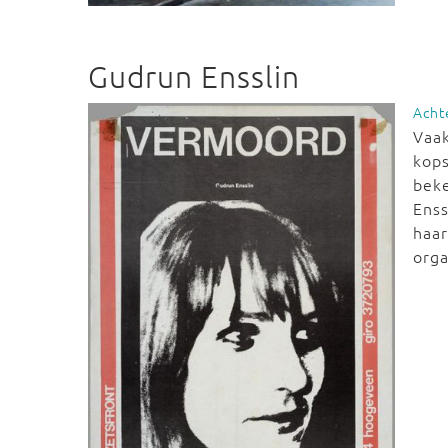
Gudrun Ensslin
Acht
Vaak
kops
bek
Enss
haar
orga