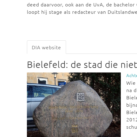
deed daarvoor, ook aan de UvA, de bachelor 
loopt hij stage als redacteur van Duitslandw
DIA website
Bielefeld: de stad die nie
Acht
Wie 
na d
Biel
bijn
Biel
2012
schu