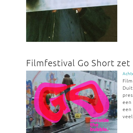
Filmfestival Go Short zet
Acht
Film
Duit
pre
een 
een 
vee