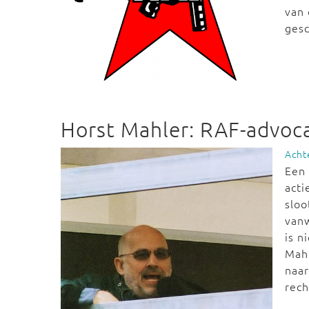
van
gesc
Horst Mahler: RAF-advoca
Acht
Een 
acti
sloo
vanw
is n
Mahl
naar
rech