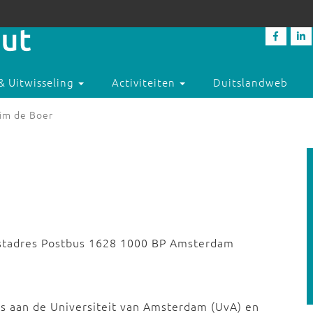
& Uitwisseling
Activiteiten
Duitslandweb
im de Boer
stadres Postbus 1628 1000 BP Amsterdam
es aan de Universiteit van Amsterdam (UvA) en