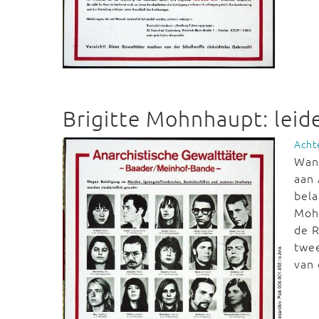
Brigitte Mohnhaupt: leid
Acht
Wan
aan 
bela
Mohn
de R
twe
van 