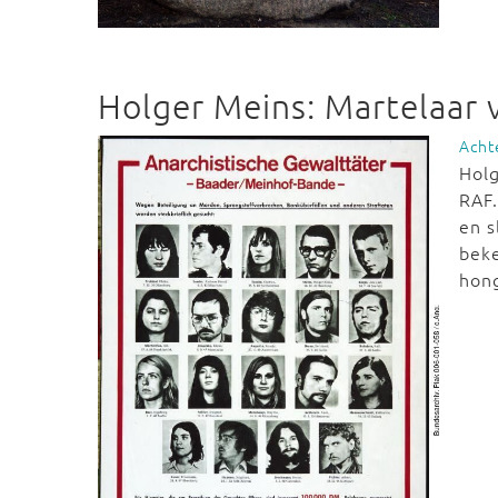
Holger Meins: Martelaar 
Acht
Holg
RAF.
en s
bek
hong