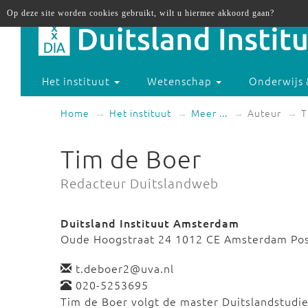
Op deze site worden cookies gebruikt, wilt u hiermee akkoord gaan?
Het instituut
Wetenschap
Onderwijs 
Home
Het instituut
Meer ...
Auteur
T
Tim de Boer
Redacteur Duitslandweb
Duitsland Instituut Amsterdam
Oude Hoogstraat 24 1012 CE Amsterdam Po
t.deboer2@uva.nl
020-5253695
Tim de Boer volgt de master Duitslandstudi